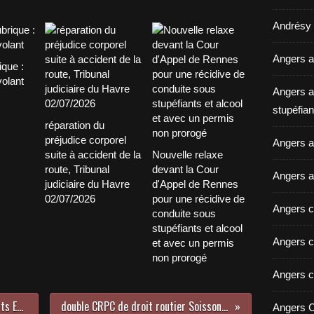
Andrésy a
Angers a
ique :
volant
Angers a
stupéfian
réparation du
préjudice corporel
Angers av
suite à accident de la
Nouvelle relaxe
route, Tribunal
devant la Cour
Angers a
judiciaire du Havre
d'Appel de Rennes
02/07/2026
pour une récidive de
Angers c
conduite sous
stupéfiants et alcool
Angers c
et avec un permis
non prorogé
Angers c
conduite après usage de stupéfiants Evry 10.06.2025
double CRPC de droit routier Soissons 17 juin 2025
Angers C