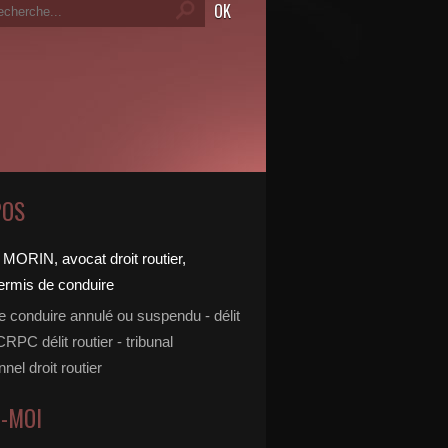
POS
e conduire annulé ou suspendu - délit
 CRPC délit routier - tribunal
nnel droit routier
Z-MOI