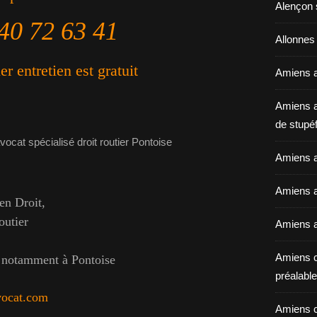
Alençon 
40 72 63 41
Allonnes
r entretien est gratuit
Amiens a
Amiens a
de stupéf
Amiens a
Amiens av
n Droit,
outier
Amiens a
Amiens c
t notamment à Pontoise
préalable 
vocat.com
Amiens c