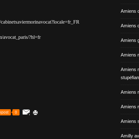
Amiens c
/cabinetxaviermorinavocat?locale=fr_FR
Amiens dé
/avocat_paris/?hl=fr
Amiens g
Amiens r
Amiens r
stupéfian
Amiens r
Amiens r
epost
0
Amiens s
Amilly av