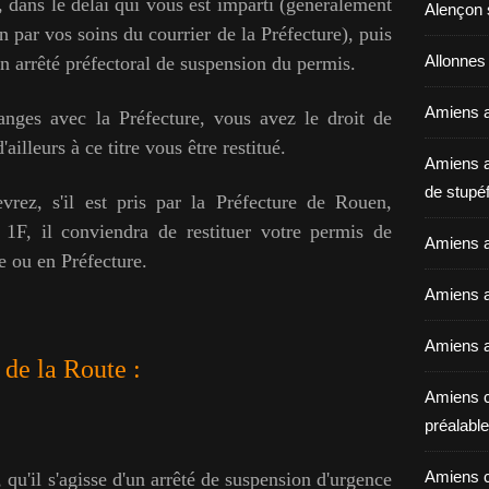
e, dans le délai qui vous est imparti (généralement
Alençon 
n par vos soins du courrier de la Préfecture), puis
Allonnes
un arrêté préfectoral de suspension du permis.
Amiens a
anges avec la Préfecture, vous avez le droit de
ailleurs à ce titre vous être restitué.
Amiens a
de stupéf
rez, s'il est pris par la
Préfecture
de Rouen,
e 1F, il conviendra de restituer votre permis de
Amiens a
e ou en Préfecture.
Amiens av
Amiens a
de la Route :
Amiens c
préalable 
Amiens c
 qu'il s'agisse d'un arrêté de suspension d'urgence