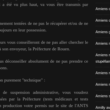
 a été vu plus haut, va vous être transmis par
Amiens c
Amiens dé
inement tentées de ne pas le récupérer et/ou de ne
toujours en leur possession.
Amiens g
urs vous conseilleront de ne pas aller chercher le
Amiens r
à son envoyeur, la Préfecture de Rouen.
Amiens r
us déconseiller absolument de ne pas prendre ce
stupéfian
sons.
Amiens r
son purement "technique" :
Amiens r
e de suspension administrative, vous voudrez
Amiens s
sées par la Préfecture (tests médicaux et tests
n production votre permis sur le site de l'ANTS
Amilly av