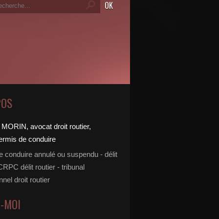
POS
e conduire annulé ou suspendu - délit
 CRPC délit routier - tribunal
nnel droit routier
Z-MOI