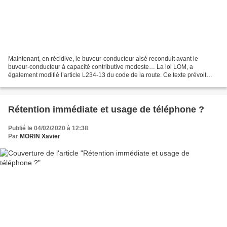
Maintenant, en récidive, le buveur-conducteur aisé reconduit avant le
buveur-conducteur à capacité contributive modeste… La loi LOM, a
également modifié l’article L234-13 du code de la route. Ce texte prévoit
l’aggravation de la sanction lors d’une infraction...
Rétention immédiate et usage de téléphone ?
Publié le 04/02/2020 à 12:38
Par
MORIN Xavier