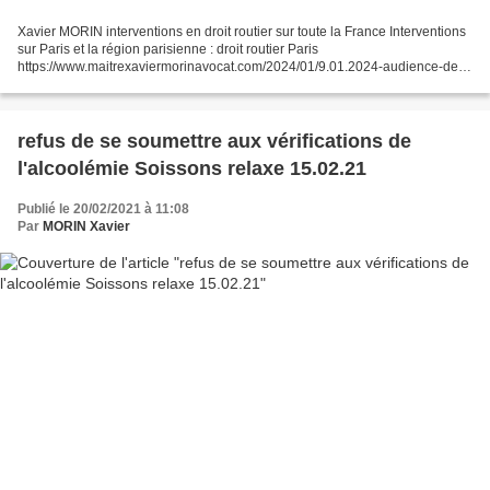
Xavier MORIN interventions en droit routier sur toute la France Interventions
sur Paris et la région parisienne : droit routier Paris
https://www.maitrexaviermorinavocat.com/2024/01/9.01.2024-audience-de-
droit-routier-a-la-cour-d-appel-de-paris.html
https://www.maitrexaviermorinavocat.com/2023/06/29-juin-xavier-morin-
avocat-droit-routier-au-tribunal-de-paris.html...
refus de se soumettre aux vérifications de
l'alcoolémie Soissons relaxe 15.02.21
Publié le 20/02/2021 à 11:08
Par
MORIN Xavier