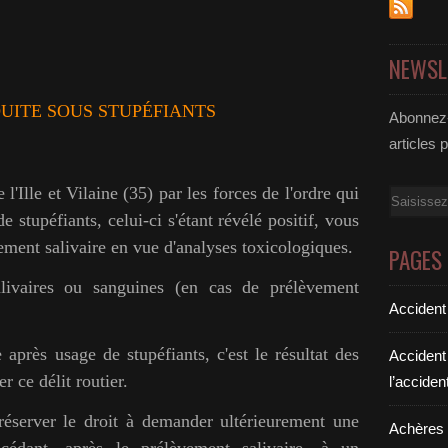
NEWSL
UITE SOUS STUPÉFIANTS
Abonnez-
articles 
l'Ille et Vilaine (35) par les forces de l'ordre qui
Email
 stupéfiants, celui-ci s'étant révélé positif, v
ous
ement salivaire en vue d'analyses toxicologiques.
PAGES
alivaires ou sanguines (en cas de prélèvement
Accident
 après usage de stupéfiants, c'est le résultat des
Accident
r ce délit routier.
l’acciden
 réserver le droit à demander ultérieurement une
Achères a
océdant, après le prélèvement salivaire, à un