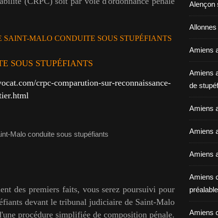
abilité (CRPC) soit par voie d'ordonnance pénale
Alençon 
Allonnes
 SAINT-MALO CONDUITE SOUS STUPÉFIANTS
Amiens a
TE SOUS STUPÉFIANTS
Amiens a
vocat.com/crpc-comparution-sur-reconnaissance-
de stupéf
tier.html
Amiens a
Amiens av
Amiens a
Amiens c
uent des premiers faits, vous serez poursuivi pour
préalable 
fiants devant le tribunal judiciaire de Saint-Malo
Amiens c
d'une procédure simplifiée de composition pénale.