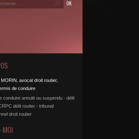
POS
e conduire annulé ou suspendu - délit
 CRPC délit routier - tribunal
nnel droit routier
Z-MOI