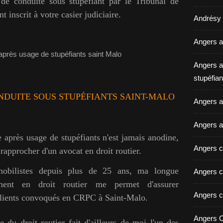
de conduite sous stupéfiant par le Tribunal de
t inscrit à votre casier judiciaire.
Andrésy a
Angers a
Angers a
stupéfian
NDUITE SOUS STUPÉFIANTS SAINT-MALO
Angers av
Angers a
après usage de stupéfiants n'est jamais anodine,
Angers c
e rapprocher d'un avocat en droit routier.
mobilistes depuis plus de 25 ans, ma longue
Angers c
ement en droit routier me permet d'assurer
Angers c
clients convoqués en CRPC à Saint-Malo.
Angers C
du droit routier fait d'ailleurs de moi l'un des