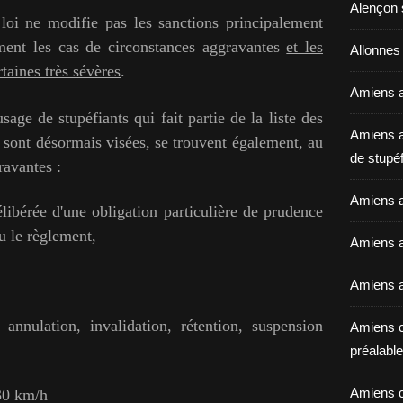
Alençon 
 loi ne modifie pas les sanctions principalement
ement les cas de circonstances aggravantes
et les
Allonnes
taines très sévères
.
Amiens a
usage de stupéfiants
qui fait partie de la liste des
Amiens a
 sont désormais visées, se trouvent également, au
de stupéf
ravantes :
Amiens a
libérée d'une obligation particulière de prudence
ou le règlement,
Amiens av
Amiens a
annulation, invalidation, rétention, suspension
Amiens c
préalable 
Amiens c
 30 km/h