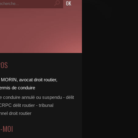
POS
e conduire annulé ou suspendu - délit
 CRPC délit routier - tribunal
nnel droit routier
Z-MOI