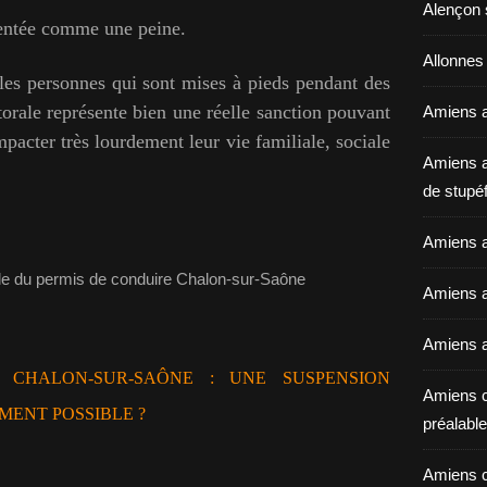
Alençon 
sentée comme une peine.
Allonnes
les personnes qui sont mises à pieds pendant des
torale représente bien une réelle sanction pouvant
Amiens a
mpacter très lourdement leur vie familiale, sociale
Amiens a
de stupéf
Amiens a
Amiens av
Amiens a
E CHALON-SUR-SAÔNE : UNE SUSPENSION
Amiens c
ENT POSSIBLE ?
préalable 
Amiens c