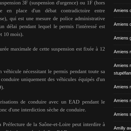
suspension 3F (suspension d'urgence) ou 1F (hors
e en place d'un débat contradictoire entre
Amiens c
use), qui est une mesure de police administrative
Amiens dé
 un délai pendant lequel le permis l'intéressé est
t 10 mois).
Amiens g
durée maximale de cette suspension est fixée à 12
Amiens r
Amiens r
n véhicule nécessitant le permis pendant toute sa
stupéfian
e conduire uniquement des véhicules équipés d'un
).
Amiens r
Amiens r
torisations de conduire avec un EAD pendant le
donc d'une interdiction sèche de conduire.
Amiens s
a Préfecture de la Saône-et-Loire peut interdire à
Amilly av