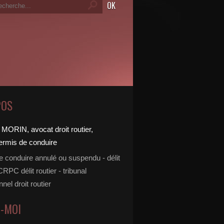
POS
e conduire annulé ou suspendu - délit
 CRPC délit routier - tribunal
nnel droit routier
Z-MOI