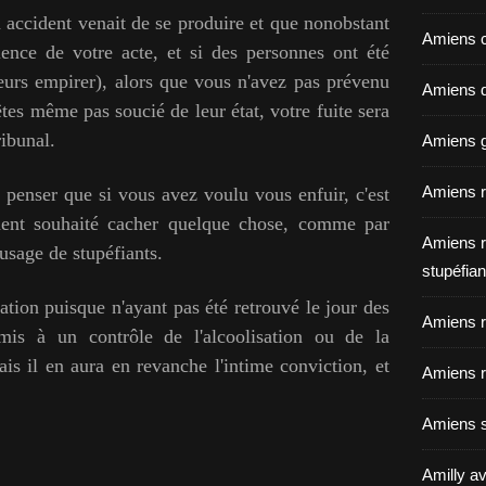
 accident venait de se produire et que nonobstant
Amiens c
ience de votre acte, et s
i des personnes ont été
lleurs empirer), alors que vous n'avez pas prévenu
Amiens dé
tes même pas soucié de leur état, votre fuite sera
ribunal.
Amiens g
Amiens r
 penser que si vous avez voulu vous enfuir, c'est
ment souhaité cacher quelque chose, comme par
Amiens r
usage de stupéfiants.
stupéfian
mation puisque n'ayant pas été retrouvé le jour des
Amiens r
mis à un contrôle de l'alcoolisation ou de la
s il en aura en revanche l'intime conviction, et
Amiens r
Amiens s
Amilly av