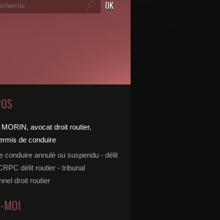
POS
e conduire annulé ou suspendu - délit
 CRPC délit routier - tribunal
nnel droit routier
Z-MOI