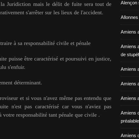
Alençon 
la Juridiction mais le délit de fuite sera tout de
ativement s'arrêter sur les lieux de l'accident.
Allonnes
Amiens a
traire à sa responsabilité civile et pénale
Amiens a
de stupéf
uite puisse être caractérisé et poursuivi en justice,
lu s'enfuir.
Amiens a
lement déterminant.
Amiens av
étroviseur et si vous n'avez même pas entendu que
Amiens a
fuite n'est pas caractérisé car vous n'aviez pas
Amiens c
à votre responsabilité tant pénale que civile .
préalable 
Amiens c