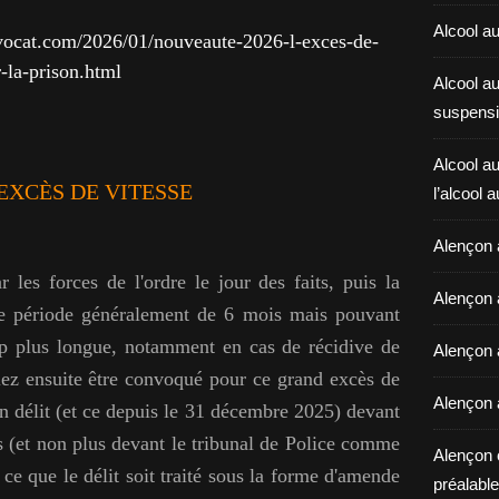
Alcool au
vocat.com/2026/01/nouveaute-2026-l-exces-de-
r-la-prison.html
Alcool a
suspensi
Alcool au
EXCÈS DE VITESSE
l’alcool 
Alençon 
 les forces de l'ordre le jour des faits, puis la
Alençon 
ne période généralement de 6 mois mais pouvant
up plus longue, notamment en cas de récidive de
Alençon a
lez ensuite être convoqué pour ce grand excès de
Alençon 
un délit (et ce depuis le 31 décembre 2025) devant
rs (et non plus devant le tribunal de Police comme
Alençon 
à ce que le délit soit traité sous la forme d'amende
préalable 