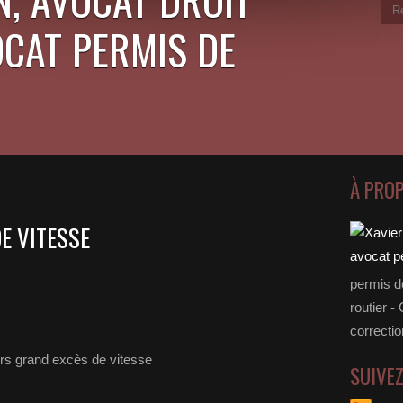
OCAT PERMIS DE
À PRO
E VITESSE
permis d
routier -
correctio
SUIVE