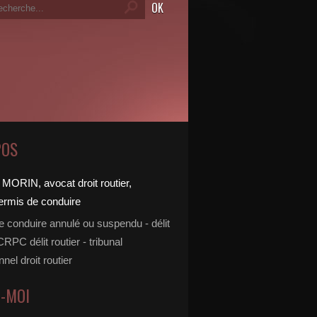
POS
e conduire annulé ou suspendu - délit
 CRPC délit routier - tribunal
nnel droit routier
Z-MOI