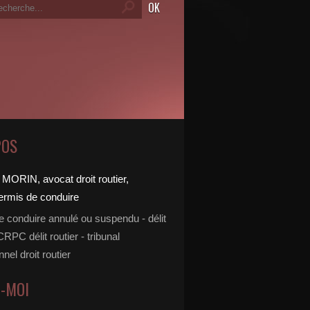
POS
e conduire annulé ou suspendu - délit
 CRPC délit routier - tribunal
nnel droit routier
Z-MOI