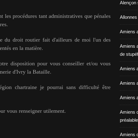
Alençon 
ent les procédures tant administratives que pénales
Allonnes
res.
Amiens a
du droit routier fait d'ailleurs de moi l'un des
Amiens a
entés en la matière.
de stupéf
tre disposition pour vous conseiller et/ou vous
Amiens a
erie d'Ivry la Bataille.
Amiens av
ion chartraine je pourrai sans difficulté être
Amiens a
our vous renseigner utilement.
Amiens c
préalable 
Amiens c