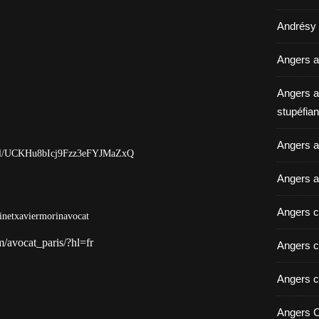
Andrésy a
Angers a
Angers a
stupéfian
Angers av
nel/UCKHu8bIcj9Fzz3eFYJMaZxQ
Angers a
Angers c
inetxaviermorinavocat
/avocat_paris/?hl=fr
Angers c
Angers c
Angers C