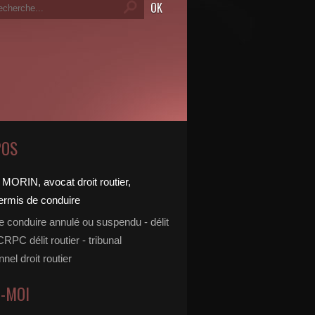
POS
e conduire annulé ou suspendu - délit
 CRPC délit routier - tribunal
nnel droit routier
Z-MOI