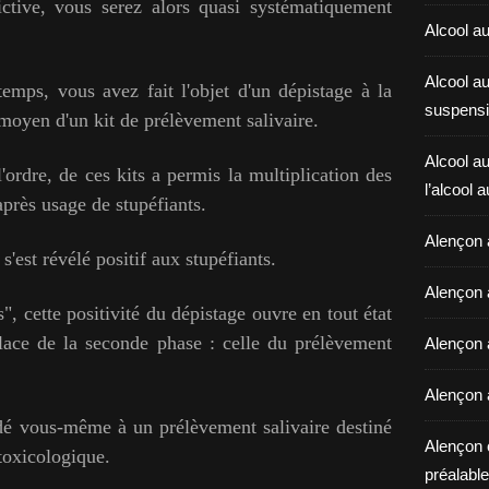
ctive, vous serez alors quasi systématiquement
Alcool au
Alcool a
temps, v
ous avez fait l'objet d'un dépistage à la
suspensi
oyen d'un kit de prélèvement salivaire.
Alcool au
'ordre, de ces kits a permis la multiplication des
l’alcool 
après usage de stupéfiants.
Alençon 
 s'est révélé positif aux stupéfiants.
Alençon 
fs",
cette positivité du dépistage ouvre en tout état
lace de la seconde phase : celle du prélèvement
Alençon a
Alençon 
dé vous-même à un prélèvement salivaire destiné
Alençon 
 toxicologique.
préalable 