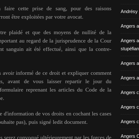
 faire cette prise de sang, pour des raisons
Andrésy a
ont être exploitées par votre avocat.
Angers a
 être plaidé et que des moyens de nullité de la
important au regard de la jurisprudence de la Cour
Angers a
t sanguin ait été effectué, ainsi que la contre-
stupéfian
Angers av
s avoir informé de ce droit et expliquer comment
Angers a
ts, avant de vous laisser repartir le jour du
formulaire reprenant les articles du Code de la
Angers c
se.
Angers c
 d'information de vos droits en cochant les cases
ouhaite pas), puis signé ledit document.
Angers c
Angers C
s serez convoqué ultérieurement par les forces de