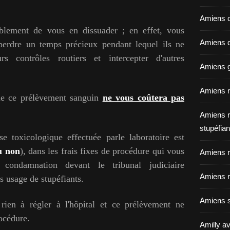
Amiens c
ablement de vous en dissuader ; en effet, vous
Amiens dé
t perdre un temps précieux pendant lequel ils ne
rs contrôles routiers et intercepter d'autres
Amiens g
Amiens r
ue ce prélèvement sanguin
ne vous coûtera pas
Amiens r
stupéfian
se toxicologique effectuée parle laboratoire est
ou non
), dans les frais fixes de procédure qui vous
Amiens r
ondamnation devant le tribunal judiciaire
Amiens r
 usage de stupéfiants.
Amiens s
ien à régler à l'hôpital et ce prélèvement ne
rocédure.
Amilly av