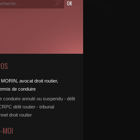
POS
e conduire annulé ou suspendu - délit
 CRPC délit routier - tribunal
nnel droit routier
Z-MOI