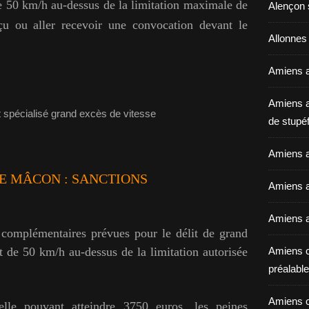
de 50 km/h au-dessus de la limitation maximale de
Alençon 
eçu ou aller recevoir une convocation devant le
Allonnes
Amiens a
Amiens a
de stupéf
Amiens a
SE MÂCON
: SANCTIONS
Amiens av
Amiens a
 complémentaires prévues pour le délit de grand
 de 50 km/h au-dessus de la limitation autorisée
Amiens c
préalable 
Amiens c
lle pouvant atteindre 3750 euros, les peines