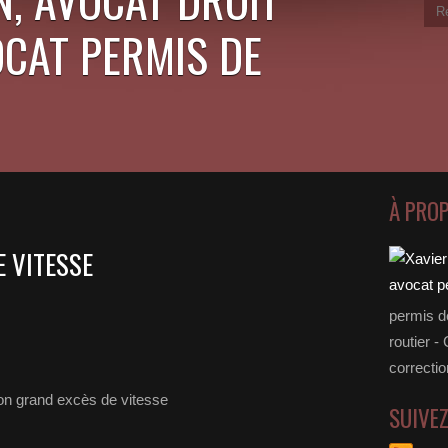
OCAT PERMIS DE
À PRO
 VITESSE
permis d
routier -
correctio
SUIVE