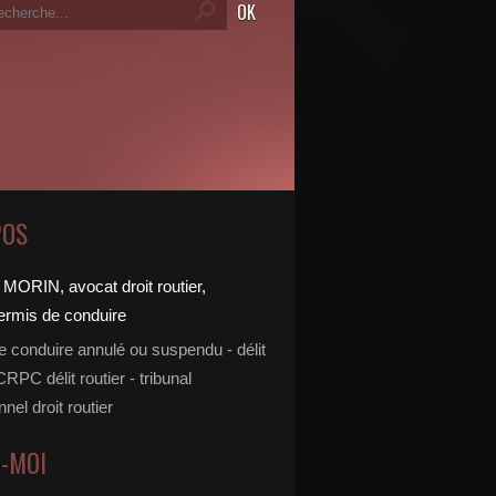
POS
e conduire annulé ou suspendu - délit
 CRPC délit routier - tribunal
nnel droit routier
Z-MOI