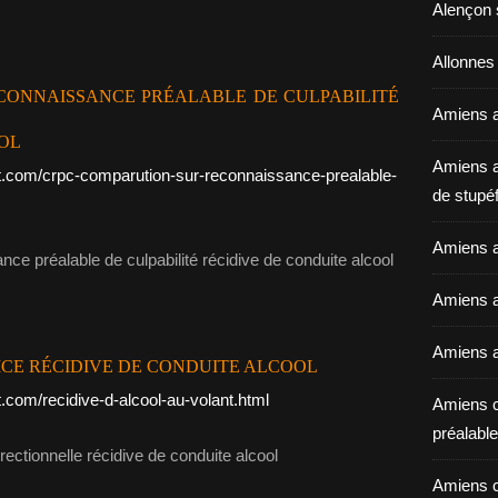
Alençon 
Allonnes
CONNAISSANCE PRÉALABLE DE CULPABILITÉ
Amiens a
OOL
Amiens a
t.com/crpc-comparution-sur-reconnaissance-prealable-
de stupéf
Amiens a
Amiens av
Amiens a
ICE RÉCIDIVE DE CONDUITE ALCOOL
.com/recidive-d-alcool-au-volant.html
Amiens c
préalable 
Amiens c