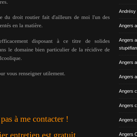
res.
Andrésy a
du droit routier fait d'ailleurs de moi l'un des
entés en la matière.
Angers a
Angers a
fficacement disposant à ce titre de solides
stupéfian
ns le domaine bien particulier de la récidive de
alcoolique.
Angers av
our vous renseigner utilement.
Angers a
Angers c
Angers c
 pas à me contacter !
Angers c
r entretien est gratuit
Angers C