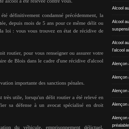
te alcool a été relevée contre vous.
Alcool au
 été définitivement condamné précédemment, la
Alcool a
utée, depuis mois de 5 ans pour ce même délit ou
suspensi
 la loi : vous vous trouvez en état de récidive de
Alcool au
l’alcool 
it routier, pour vous renseigner ou assurer votre
aire de Blois dans le cadre d'une récidive d'alcool
Alençon 
Alençon 
avation importante des sanctions pénales.
Alençon a
t très utile, lorsqu'un délit routier a été relevé en
Alençon 
fier sa défense à un avocat spécialisé en droit
Alençon 
préalable 
ation du véhicule, emprisonnement délictuel,