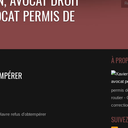
OCAT PERMIS DE
À PRO
EMPÉRER
permis d
routier -
correctio
SUIVE