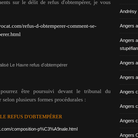
nts sur le délit de refus d'obtempérer, je vous
Andrésy a
vocat.com/refus-d-obtemperer-comment-se-
Angers a
erer.html
Angers a
stupéfian
Angers av
Angers a
pourrez être poursuivi devant le tribunal du
Angers c
 selon plusieurs formes procédurales :
Angers c
LE REFUS D'OBTEMPÉRER
Angers c
at.com/composition-p%C3%A9nale.html
Angers C