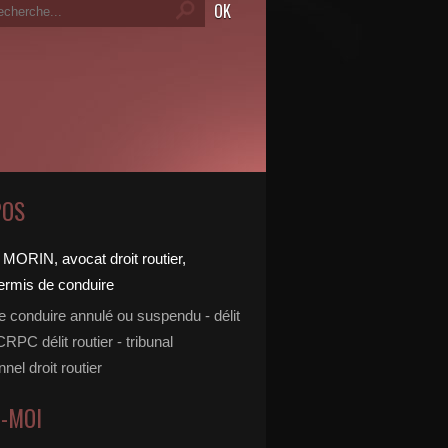
POS
e conduire annulé ou suspendu - délit
 CRPC délit routier - tribunal
nnel droit routier
Z-MOI