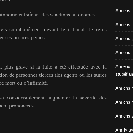
Amiens c
 autonome entraînant des sanctions autonomes.
Amiens dé
ivis simultanément devant le tribunal, le refus
r ses propres peines.
Amiens g
Amiens r
ant plus grave si la fuite a été effectuée avec la
Amiens r
stupéfian
ion de personnes tierces (les agents ou les autres
de mort ou d’infirmité.
Amiens r
va considérablement augmenter la sévérité des
Amiens r
ment prononcées.
Amiens s
Amilly av