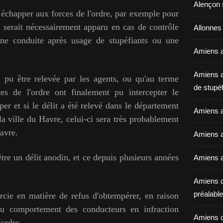
Alençon 
 échapper aux forces de l'ordre, par exemple pour
ui serait nécessairement apparu en cas de contrôle
Allonnes
ne conduite après usage de stupéfiants ou une
Amiens a
Amiens a
a pu être relevée par les agents, ou qu'au terme
de stupéf
ces de l'ordre ont finalement pu intercepter le
per et si le délit a été relevé dans le département
Amiens a
a ville du Havre, celui-ci sera très probablement
avre.
Amiens av
être un délit anodin, et ce depuis plusieurs années
Amiens a
Amiens c
préalable 
rcie en matière de refus d'obtempérer, en raison
u comportement des conducteurs en infraction
Amiens c
'ordre.