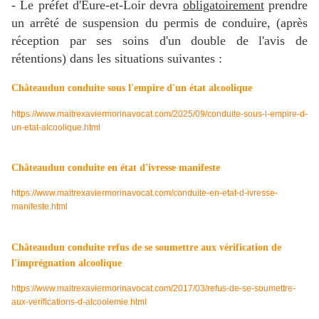
- Le préfet
d'Eure-et-Loir
devra
obligatoirement
prendre
un arrêté de suspension du permis de conduire, (après
réception par ses soins d'un double de l'avis de
rétentions) dans les situations suivantes :
Châteaudun conduite sous l'empire d'un état alcoolique
https://www.maitrexaviermorinavocat.com/2025/09/conduite-sous-l-empire-d-
un-etat-alcoolique.html
Châteaudun conduite en état d'ivresse manifeste
https://www.maitrexaviermorinavocat.com/conduite-en-etat-d-ivresse-
manifeste.html
Châteaudun conduite refus de se soumettre aux vérification de
l'imprégnation alcoolique
https://www.maitrexaviermorinavocat.com/2017/03/refus-de-se-soumettre-
aux-verifications-d-alcoolemie.html