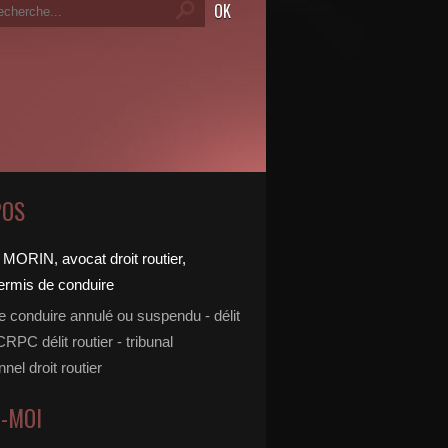
POS
e conduire annulé ou suspendu - délit
 CRPC délit routier - tribunal
nnel droit routier
Z-MOI