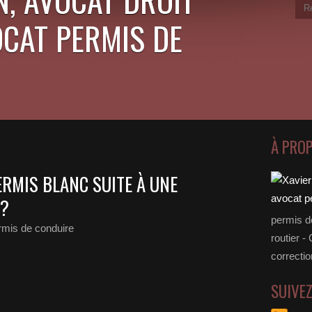
OCAT PERMIS DE
À PRO
ERMIS BLANC SUITE À UNE
S?
permis d
rmis de conduire
routier -
correctio
SUIVE