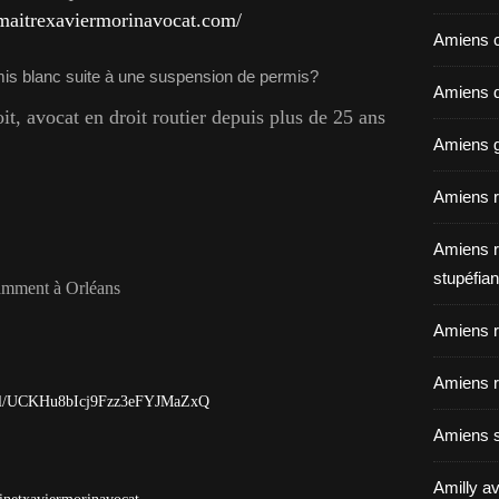
maitrexaviermorinavocat.com/
Amiens c
Amiens dé
, avocat en droit routier depuis plus de 25 ans
Amiens g
Amiens r
Amiens r
stupéfian
otamment à Orléans
Amiens r
Amiens r
nel/UCKHu8bIcj9Fzz3eFYJMaZxQ
Amiens s
Amilly av