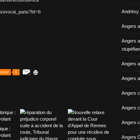
inetxaviermorinavocat
Andrésy a
/avocat_paris/?hl=fr
Angers a
Angers a
stupéfian
Angers av
epost
0
Angers a
Angers c
Angers c
Angers c
ique :
volant
Angers C