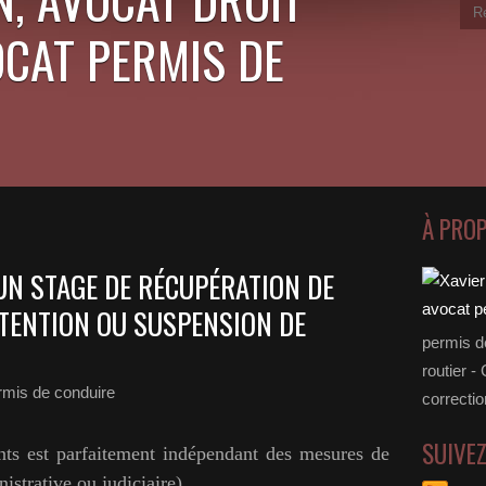
OCAT PERMIS DE
À PRO
 UN STAGE DE RÉCUPÉRATION DE
TENTION OU SUSPENSION DE
permis d
routier -
rmis de conduire
correctio
SUIVE
nts est parfaitement indépendant des mesures de
istrative ou judiciaire).