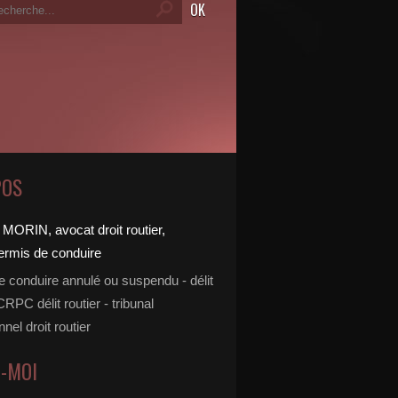
POS
e conduire annulé ou suspendu - délit
 CRPC délit routier - tribunal
nnel droit routier
Z-MOI