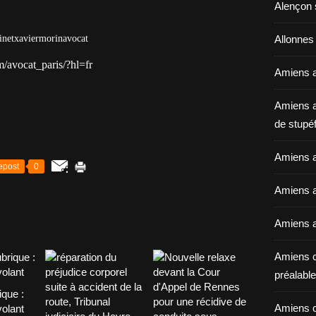
Alençon 
inetxaviermorinavocat
Allonnes
/avocat_paris/?hl=fr
Amiens a
Amiens a
de stupéf
Amiens a
epost
0
Amiens av
Amiens a
Amiens c
préalable 
ique :
Amiens c
volant