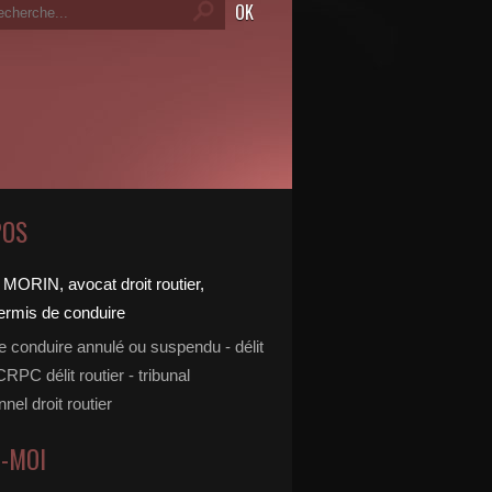
POS
e conduire annulé ou suspendu - délit
 CRPC délit routier - tribunal
nnel droit routier
Z-MOI