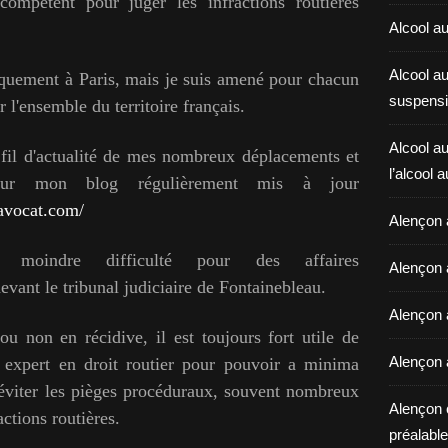
 compétent pour juger les infractions routières
Alcool au
Alcool a
quement à Paris, mais je suis amené pour chacun
suspensi
 l'ensemble du territoire français.
Alcool au
 fil d'actualité de mes nombreux déplacements et
l’alcool 
 sur mon blog régulièrement mis à jour
avocat.com/
Alençon 
la moindre difficulté pour des a
ffaires
Alençon 
evant le tribunal judiciaire de
Fontainebleau
.
Alençon a
u non en récidive, il est toujours fort utile de
Alençon 
 expert en droit routier pour pouvoir a minima
 éviter les pièges procéduraux, souvent nombreux
Alençon 
ctions routières.
préalable 