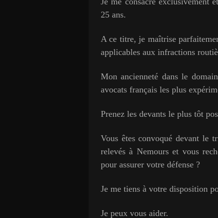
Je me consacre exclusivement et
25 ans.
A ce titre, je maîtrise parfaitem
applicables aux infractions routiè
Mon ancienneté dans le domaine 
avocats français les plus expérim
Prenez les devants le plus tôt pos
Vous êtes convoqué devant le tri
relevés
à Nemours
et vous rec
pour assurer votre défense ?
J
e me tiens à votre disposition p
Je peux vous aider.