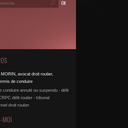
POS
e conduire annulé ou suspendu - délit
 CRPC délit routier - tribunal
nnel droit routier
Z-MOI