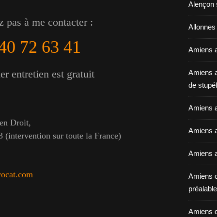
Alençon 
z pas à me contacter :
Allonnes
40 72 63 41
Amiens a
r entretien est gratuit
Amiens a
de stupéf
Amiens a
n Droit,
Amiens av
 (intervention sur toute la France)
Amiens a
vocat.com
Amiens c
préalable 
Amiens c