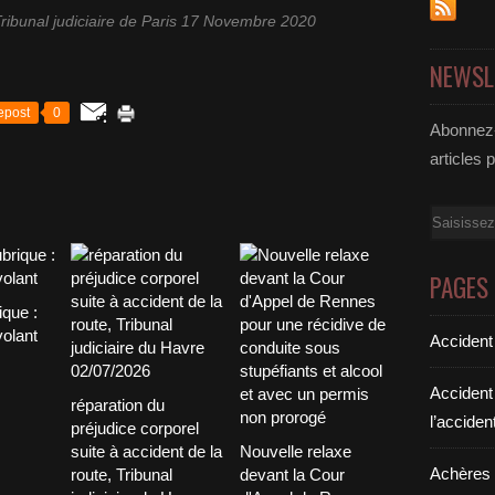
ibunal judiciaire de Paris 17 Novembre 2020
NEWSL
epost
0
Abonnez-
articles 
Email
PAGES
ique :
volant
Accident
Accident
réparation du
l’acciden
préjudice corporel
suite à accident de la
Nouvelle relaxe
Achères a
route, Tribunal
devant la Cour