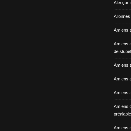
Alençon 
Allonnes
Amiens a
Amiens a
de stupéf
Amiens a
Amiens av
Amiens a
Amiens c
préalable 
Amiens c