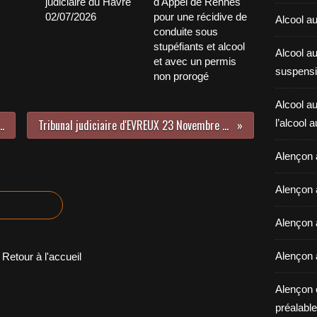
judiciaire du Havre
d'Appel de Rennes
02/07/2026
pour une récidive de
Alcool au
conduite sous
stupéfiants et alcool
Alcool a
et avec un permis
suspensi
non prorogé
Alcool au
empérer Melun 2011.2020
Tribunal judiciaire d'EVREUX 23 Novembre 2020
l’alcool 
Alençon 
Alençon 
Alençon a
Alençon 
Retour à l'accueil
Alençon 
préalable 