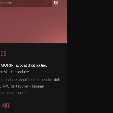
POS
e conduire annulé ou suspendu - délit
 CRPC délit routier - tribunal
nnel droit routier
Z-MOI