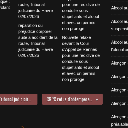
ique :
volant
Alcool au
Alcool a
réparation du
suspensi
préjudice corporel
suite à accident de la
Nouvelle relaxe
Alcool au
route, Tribunal
devant la Cour
judiciaire du Havre
d'Appel de Rennes
l’alcool 
02/07/2026
pour une récidive de
conduite sous
Alençon 
stupéfiants et alcool
et avec un permis
Alençon 
non prorogé
Alençon a
Maître MORIN Xavier plaidant au Tribunal judiciaire de Chartres le 1er Décembre 2020
CRPC refus d'obtempérer Versailles 07.12.20
Alençon 
Alençon 
préalable 