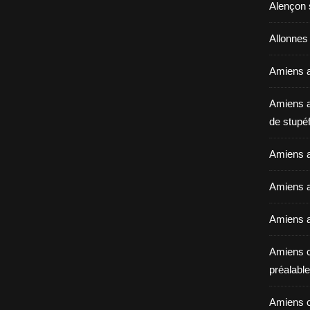
Alençon 
Allonnes
Amiens a
Amiens a
de stupéf
Amiens a
Amiens av
Amiens a
Amiens c
préalable 
Amiens c