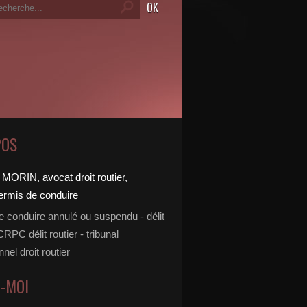
POS
e conduire annulé ou suspendu - délit
 CRPC délit routier - tribunal
nnel droit routier
Z-MOI