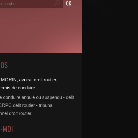
POS
e conduire annulé ou suspendu - délit
 CRPC délit routier - tribunal
nnel droit routier
Z-MOI