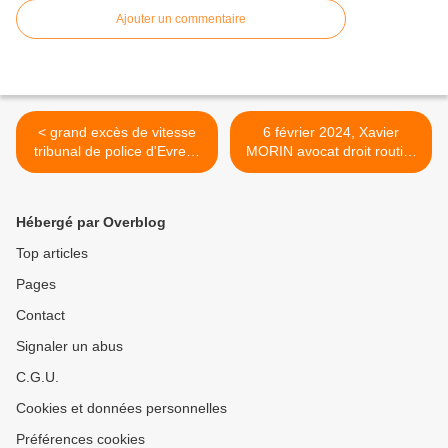
Ajouter un commentaire
< grand excès de vitesse
6 février 2024, Xavier
tribunal de police d'Evreux
MORIN avocat droit routier
relaxe 02.02.24
au tribunal de Chartres >
Hébergé par Overblog
Top articles
Pages
Contact
Signaler un abus
C.G.U.
Cookies et données personnelles
Préférences cookies