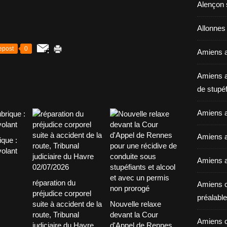
Alençon 
Allonnes
epost
0
Amiens a
Amiens a
de stupéf
Amiens a
Amiens av
ique :
volant
Amiens a
réparation du
Amiens c
préjudice corporel
préalable 
suite à accident de la
Nouvelle relaxe
route, Tribunal
devant la Cour
Amiens c
judiciaire du Havre
d'Appel de Rennes