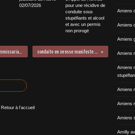
02/07/2026
pour une récidive de
Amiens c
conduite sous
stupéfiants et alcool
et avec un permis
Amiens dé
non prorogé
Amiens g
25 Juin 2021 Maître MORIN au commissariat de Police d'Argenteuil
conduite en ivresse manifeste Béthune 25.06.21
Amiens r
Amiens r
stupéfian
Amiens r
Amiens r
Retour à l'accueil
Amiens s
Amilly av