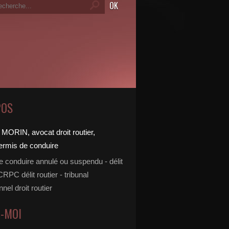
POS
e conduire annulé ou suspendu - délit
 CRPC délit routier - tribunal
nnel droit routier
Z-MOI